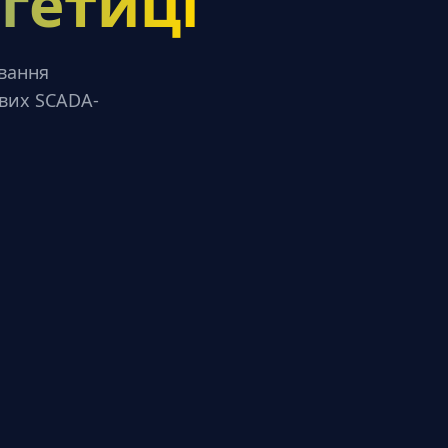
гетиці
ування
ових SCADA-