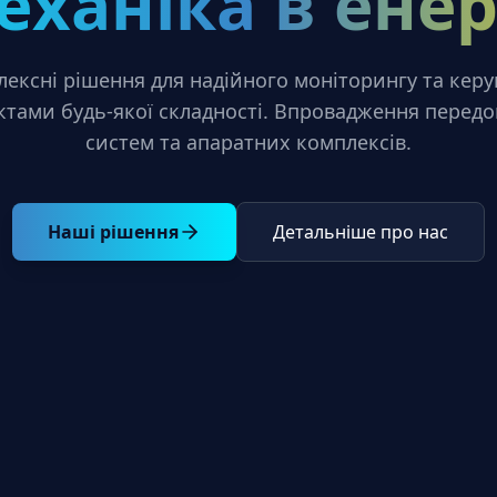
еханіка в енер
ексні рішення для надійного моніторингу та кер
ктами будь-якої складності. Впровадження перед
систем та апаратних комплексів.
Наші рішення
Детальніше про нас