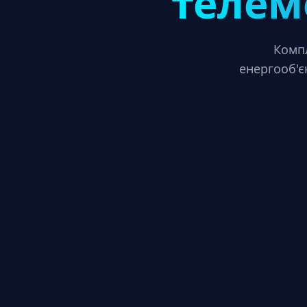
телем
Компл
енергооб'є