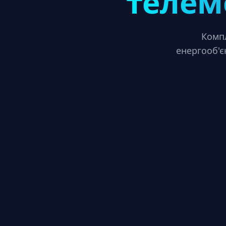
телем
Компл
енергооб'є