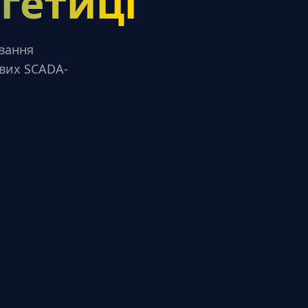
гетиці
ування
ових SCADA-