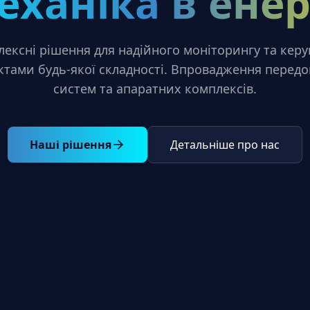
еханіка в енер
ексні рішення для надійного моніторингу та кер
ктами будь-якої складності. Впровадження перед
систем та апаратних комплексів.
Наші рішення
Детальніше про нас